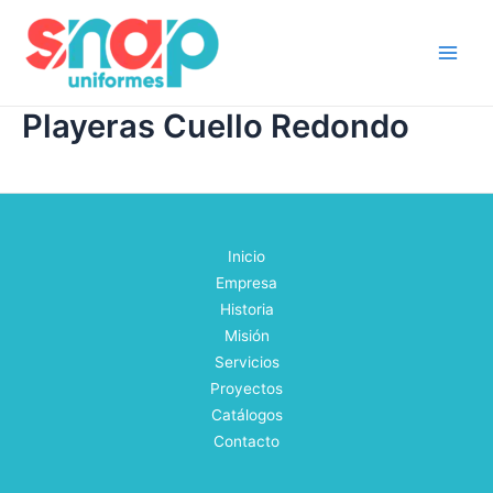
Skip
Main
to
Men
content
Playeras Cuello Redondo
Inicio
Empresa
Historia
Misión
Servicios
Proyectos
Catálogos
Contacto