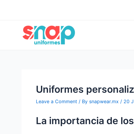
Skip
Post
to
navigation
content
Uniformes personaliz
Leave a Comment
/ By
snapwear.mx
/
20 J
La importancia de lo