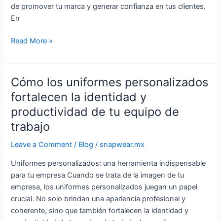
de promover tu marca y generar confianza en tus clientes.
En
Read More »
Cómo los uniformes personalizados
Cómo
los
fortalecen la identidad y
uniformes
productividad de tu equipo de
personalizados
trabajo
fortalecen
la
Leave a Comment
/
Blog
/
snapwear.mx
identidad
y
Uniformes personalizados: una herramienta indispensable
productividad
para tu empresa Cuando se trata de la imagen de tu
de
empresa, los uniformes personalizados juegan un papel
tu
crucial. No solo brindan una apariencia profesional y
equipo
coherente, sino que también fortalecen la identidad y