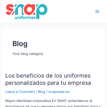
Skip
Main
to
Men
content
Blog
Your blog category
Los beneficios de los uniformes
Los
beneficios
personalizados para tu empresa
de
Leave a Comment
/
Blog
/
snapwear.mx
los
uniformes
Mayor identidad corporativa En SNAP, entendemos la
personalizados
importancia de que tu empresa tenga una identidad única y