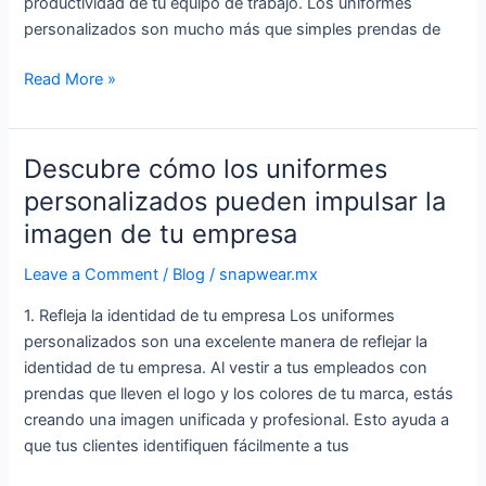
de
productividad de tu equipo de trabajo. Los uniformes
trabajo
personalizados son mucho más que simples prendas de
Read More »
Descubre cómo los uniformes
Descubre
cómo
personalizados pueden impulsar la
los
imagen de tu empresa
uniformes
personalizados
Leave a Comment
/
Blog
/
snapwear.mx
pueden
1. Refleja la identidad de tu empresa Los uniformes
impulsar
personalizados son una excelente manera de reflejar la
la
identidad de tu empresa. Al vestir a tus empleados con
imagen
prendas que lleven el logo y los colores de tu marca, estás
de
creando una imagen unificada y profesional. Esto ayuda a
tu
que tus clientes identifiquen fácilmente a tus
empresa