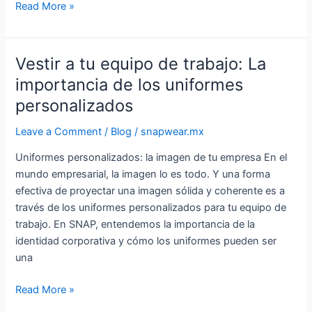
Read More »
Vestir a tu equipo de trabajo: La
Vestir
a
importancia de los uniformes
tu
personalizados
equipo
de
Leave a Comment
/
Blog
/
snapwear.mx
trabajo:
Uniformes personalizados: la imagen de tu empresa En el
La
mundo empresarial, la imagen lo es todo. Y una forma
importancia
efectiva de proyectar una imagen sólida y coherente es a
de
través de los uniformes personalizados para tu equipo de
los
trabajo. En SNAP, entendemos la importancia de la
uniformes
identidad corporativa y cómo los uniformes pueden ser
personalizados
una
Read More »