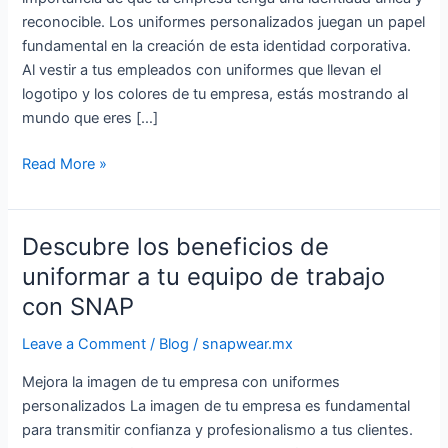
para
reconocible. Los uniformes personalizados juegan un papel
tu
fundamental en la creación de esta identidad corporativa.
empresa
Al vestir a tus empleados con uniformes que llevan el
logotipo y los colores de tu empresa, estás mostrando al
mundo que eres […]
Read More »
Descubre los beneficios de
Descubre
los
uniformar a tu equipo de trabajo
beneficios
con SNAP
de
uniformar
Leave a Comment
/
Blog
/
snapwear.mx
a
Mejora la imagen de tu empresa con uniformes
tu
personalizados La imagen de tu empresa es fundamental
equipo
para transmitir confianza y profesionalismo a tus clientes.
de